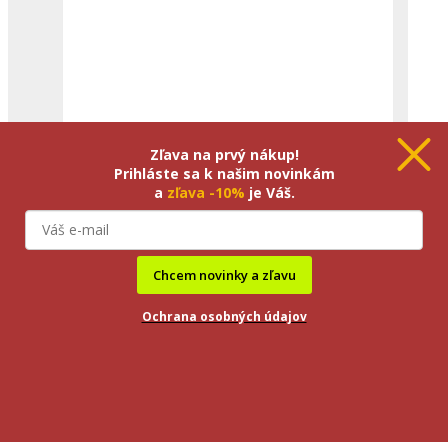
Zľava na prvý nákup!
Sladké drievko plus extrakt 50 ml
Prihláste sa k našim novinkám
16,70
€
+
Pridať
a
zľava -10%
je Váš.
Vypočítať dopravu
Chcem novinky a zľavu
Použiť kupón
Ochrana osobných údajov
Skip to navigation
Skip to main content
NOVINKA! VERNOSTNÝ PROGRAM >>
Domov
/
Exotické extrakty