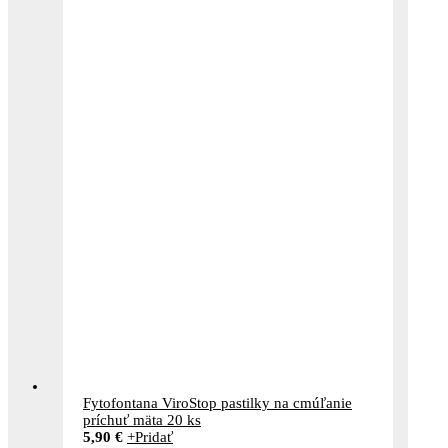
Fytofontana ViroStop pastilky na cmúľanie
príchuť mäta 20 ks
5,90
€
+
Pridať