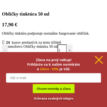
Obličky tinktúra 50 ml
17,90
€
Obličky tinktúra podporuje normálne fungovanie obličiek.
24
kusov predaných za tento týždeň
množstvo Obličky tinktúra 50 ml
-
+
Zľava na prvý nákup!
PRIDAŤ DO KOŠÍKA
Prihláste sa k našim novinkám
a
zľava -10%
je Váš.
Chcem novinky a zľavu
Ochrana osobných údajov
18
bodov
do
Vernostného programu
Opýtať sa na produkt