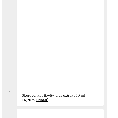
Skorocel kopijovitý plus extrakt 50 ml
16,70
€
+
Pridať